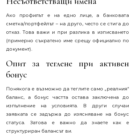
Несъответстващи имена
Ако профилът е на едно лице, а банковата
сметка/портфейлът – на друго, често се стига до
отказ. Това важи и при разлика в изписването
(примерно съкратено име срещу официално по
документ).
Опит за теглене при активен
бонус
Понякога е възможно да теглите само „реалния“
баланс, а бонус частта остава заключена до
изпълнение на условията. В други случаи
заявката се задържа до изясняване на бонус
статуса. Затова е важно да знаете как е
структуриран балансът ви.