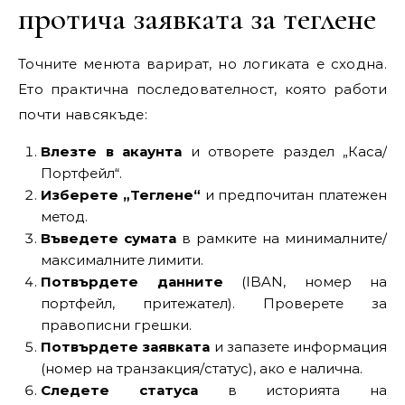
протича заявката за теглене
Точните менюта варират, но логиката е сходна.
Ето практична последователност, която работи
почти навсякъде:
Влезте в акаунта
и отворете раздел „Каса/
Портфейл“.
Изберете „Теглене“
и предпочитан платежен
метод.
Въведете сумата
в рамките на минималните/
максималните лимити.
Потвърдете данните
(IBAN, номер на
портфейл, притежател). Проверете за
правописни грешки.
Потвърдете заявката
и запазете информация
(номер на транзакция/статус), ако е налична.
Следете статуса
в историята на