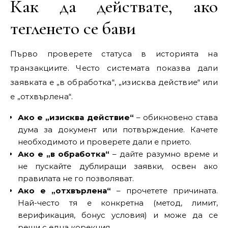
Как да действате, ако
тегленето се бави
Първо проверете статуса в историята на
транзакциите. Често системата показва дали
заявката е „в обработка“, „изисква действие“ или
е „отхвърлена“.
Ако е „изисква действие“
– обикновено става
дума за документ или потвърждение. Качете
необходимото и проверете дали е прието.
Ако е „в обработка“
– дайте разумно време и
не пускайте дублиращи заявки, освен ако
правилата не го позволяват.
Ако е „отхвърлена“
– прочетете причината.
Най-често тя е конкретна (метод, лимит,
верификация, бонус условия) и може да се
реши с една корекция.