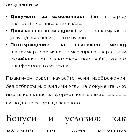
документи са:
Документ за самоличност
(лична карта/
паспорт) – четлива снимка/скан.
Доказателство за адрес
(сметка за комунална
услуга/извлечение), ако е нужно.
Потвърждение на платежен метод
(например частично замаскирана карта или
скрийншот от електронен портфейл), когато
платформата го изисква.
Практичен съвет: качвайте ясни изображения,
без отблясъци, с видими ъгли на документа. Ако
има изисквания за формат или размер, спазете
ги, за да не се връща заявката.
Бонуси и условия: как
влияят на „yep казино