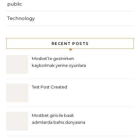
public
Technology
RECENT POSTS
Mosbet’te gezinirken
kaybolmak yerine oyunlara
kolayca odaklanmak
mümkün
Test Post Created
Mostbet giris ile basit
adımlarda bahis dünyasına
adım atın