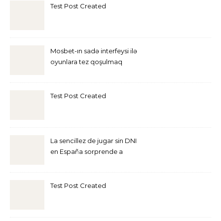
Test Post Created
Mosbet-ın sadə interfeysi ilə
oyunlara tez qoşulmaq
mümkündür
Test Post Created
La sencillez de jugar sin DNI
en España sorprende a
quienes visitan
https://www.mundiario.com/casinos/casinos-
sin-dni-espana/
Test Post Created