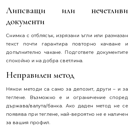
Липсващи или нечетливи
документи
Снимка с отблясък, изрязани ъгли или размазан
текст почти гарантира повторно качване и
допълнително чакане. Подгответе документите
спокойно и на добра светлина.
Неправилен метод
Някои методи са само за депозит, други – и за
теглене. Възможно е и ограничение според
държава/валута/банка. Ако даден метод не се
появява при теглене, най-вероятно не е наличен
за вашия профил.