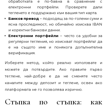
обработката е по-бавна в сравнение с
електронни портфейли. Проверете дали
тегленето е поддържано към вашия тип карта.
Банков превод
– подходящ за по-големи суми и
ясна проследимост, но обичайно изисква IBAN
и коректни банкови данни.
Електронни портфейли
– често са удобни за
регулярни тегления, но изискват портфейлът да
е на същото име и понякога допълнителна
верификация.
Изберете метод, който реално използвате и
можете да потвърдите. Ако правите първо
теглене, най-добре е да не сменяте често
каналите между депозит и теглене, освен ако
платформата не го позволява изрично.
Стъпка по стъпка: как