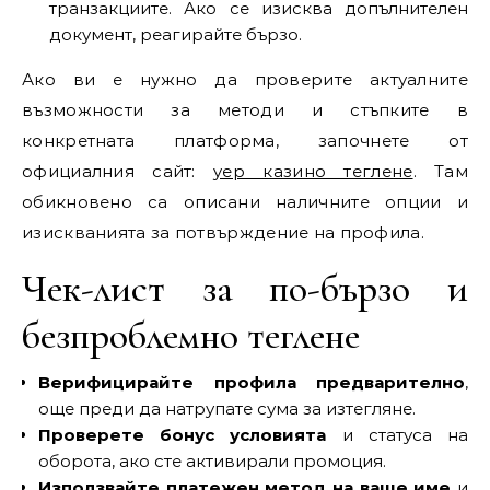
транзакциите. Ако се изисква допълнителен
документ, реагирайте бързо.
Ако ви е нужно да проверите актуалните
възможности за методи и стъпките в
конкретната платформа, започнете от
официалния сайт:
yep казино теглене
. Там
обикновено са описани наличните опции и
изискванията за потвърждение на профила.
Чек-лист за по-бързо и
безпроблемно теглене
Верифицирайте профила предварително
,
още преди да натрупате сума за изтегляне.
Проверете бонус условията
и статуса на
оборота, ако сте активирали промоция.
Използвайте платежен метод на ваше име
и