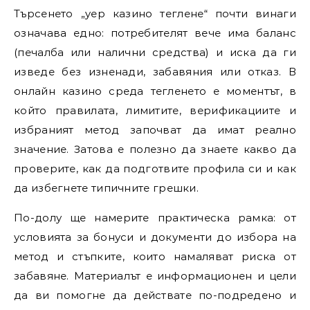
Търсенето „yep казино теглене“ почти винаги
означава едно: потребителят вече има баланс
(печалба или налични средства) и иска да ги
изведе без изненади, забавяния или отказ. В
онлайн казино среда тегленето е моментът, в
който правилата, лимитите, верификациите и
избраният метод започват да имат реално
значение. Затова е полезно да знаете какво да
проверите, как да подготвите профила си и как
да избегнете типичните грешки.
По-долу ще намерите практическа рамка: от
условията за бонуси и документи до избора на
метод и стъпките, които намаляват риска от
забавяне. Материалът е информационен и цели
да ви помогне да действате по-подредено и