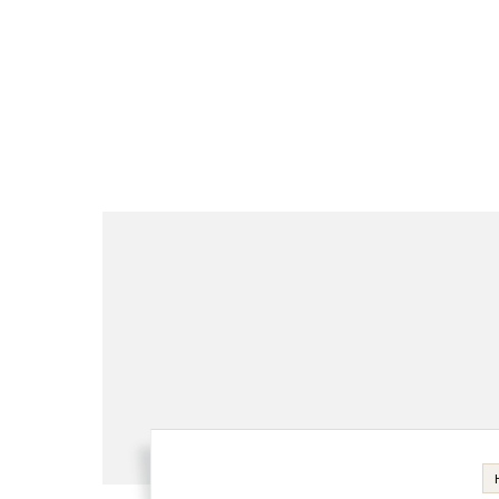
Skip to content