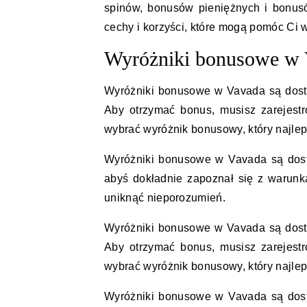
spinów, bonusów pieniężnych i bonus
cechy i korzyści, które mogą pomóc Ci
Wyróżniki bonusowe w V
Wyróżniki bonusowe w Vavada są dostęp
Aby otrzymać bonus, musisz zarejest
wybrać wyróżnik bonusowy, który najlep
Wyróżniki bonusowe w Vavada są dostę
abyś dokładnie zapoznał się z warun
uniknąć nieporozumień.
Wyróżniki bonusowe w Vavada są dostęp
Aby otrzymać bonus, musisz zarejest
wybrać wyróżnik bonusowy, który najlep
Wyróżniki bonusowe w Vavada są dostę