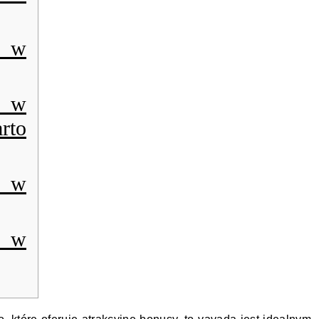
w w
e w
rto
e w
e w