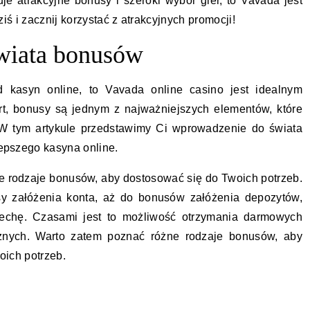
uje atrakcyjne bonusy i szeroki wybór gier, to Vavada jest
iś i zacznij korzystać z atrakcyjnych promocji!
wiata bonusów
ód kasyn online, to Vavada online casino jest idealnym
rt, bonusy są jednym z najważniejszych elementów, które
 tym artykule przedstawimy Ci wprowadzenie do świata
epszego kasyna online.
e rodzaje bonusów, aby dostosować się do Twoich potrzeb.
y załóżenia konta, aż do bonusów załóżenia depozytów,
echę. Czasami jest to możliwość otrzymania darmowych
żnych. Warto zatem poznać różne rodzaje bonusów, aby
oich potrzeb.