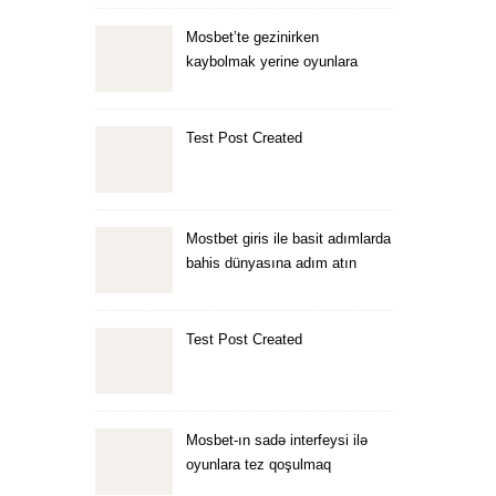
Mosbet’te gezinirken
kaybolmak yerine oyunlara
kolayca odaklanmak mümkün
Test Post Created
Mostbet giris ile basit adımlarda
bahis dünyasına adım atın
Test Post Created
Mosbet-ın sadə interfeysi ilə
oyunlara tez qoşulmaq
mümkündür