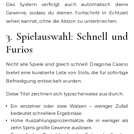
Das System verfolgt auch automatisch deine
Gewinne, sodass du deinen Fortschritt in Echtzeit
sehen kannst, ohne die Aktion zu unterbrechen.
3. Spielauswahl: Schnell und
Furios
Nicht alle Spiele sind gleich schnell. Dragonia Casino
bietet eine kuratierte Liste von Slots, die für sofortige
Befriedigung entwickelt wurden.
Diese Titel zeichnen sich typischerweise aus durch:
Ein einzelner oder zwei Walzen – weniger Zufall
bedeutet schnellere Ergebnisse.
Hohe Auszahlungsprozentsätze, die in weniger als
zehn Spins große Gewinne auslösen.