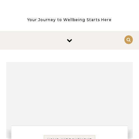
Skip to content
Your Journey to Wellbeing Starts Here