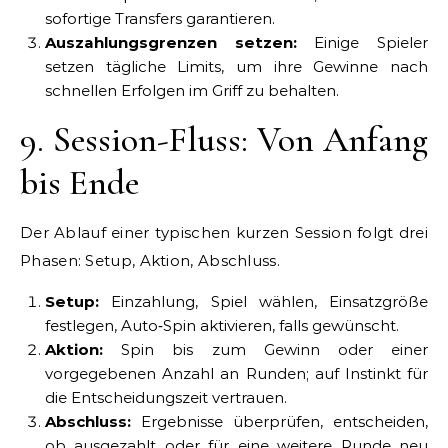
sofortige Transfers garantieren.
Auszahlungsgrenzen setzen:
Einige Spieler
setzen tägliche Limits, um ihre Gewinne nach
schnellen Erfolgen im Griff zu behalten.
9. Session-Fluss: Von Anfang
bis Ende
Der Ablauf einer typischen kurzen Session folgt drei
Phasen: Setup, Aktion, Abschluss.
Setup:
Einzahlung, Spiel wählen, Einsatzgröße
festlegen, Auto‑Spin aktivieren, falls gewünscht.
Aktion:
Spin bis zum Gewinn oder einer
vorgegebenen Anzahl an Runden; auf Instinkt für
die Entscheidungszeit vertrauen.
Abschluss:
Ergebnisse überprüfen, entscheiden,
ob ausgezahlt oder für eine weitere Runde neu