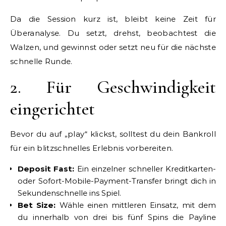
Da die Session kurz ist, bleibt keine Zeit für
Überanalyse. Du setzt, drehst, beobachtest die
Walzen, und gewinnst oder setzt neu für die nächste
schnelle Runde.
2. Für Geschwindigkeit
eingerichtet
Bevor du auf „play“ klickst, solltest du dein Bankroll
für ein blitzschnelles Erlebnis vorbereiten.
Deposit Fast:
Ein einzelner schneller Kreditkarten-
oder Sofort-Mobile-Payment-Transfer bringt dich in
Sekundenschnelle ins Spiel.
Bet Size:
Wähle einen mittleren Einsatz, mit dem
du innerhalb von drei bis fünf Spins die Payline