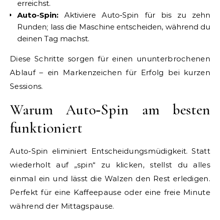
erreichst.
Auto‑Spin:
Aktiviere Auto‑Spin für bis zu zehn
Runden; lass die Maschine entscheiden, während du
deinen Tag machst.
Diese Schritte sorgen für einen ununterbrochenen
Ablauf – ein Markenzeichen für Erfolg bei kurzen
Sessions.
Warum Auto‑Spin am besten
funktioniert
Auto‑Spin eliminiert Entscheidungsmüdigkeit. Statt
wiederholt auf „spin“ zu klicken, stellst du alles
einmal ein und lässt die Walzen den Rest erledigen.
Perfekt für eine Kaffeepause oder eine freie Minute
während der Mittagspause.