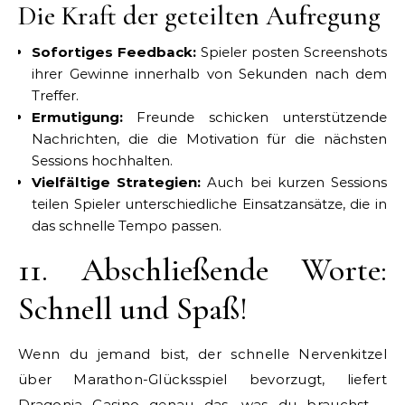
Die Kraft der geteilten Aufregung
Sofortiges Feedback:
Spieler posten Screenshots
ihrer Gewinne innerhalb von Sekunden nach dem
Treffer.
Ermutigung:
Freunde schicken unterstützende
Nachrichten, die die Motivation für die nächsten
Sessions hochhalten.
Vielfältige Strategien:
Auch bei kurzen Sessions
teilen Spieler unterschiedliche Einsatzansätze, die in
das schnelle Tempo passen.
11. Abschließende Worte:
Schnell und Spaß!
Wenn du jemand bist, der schnelle Nervenkitzel
über Marathon-Glücksspiel bevorzugt, liefert
Dragonia Casino genau das, was du brauchst –