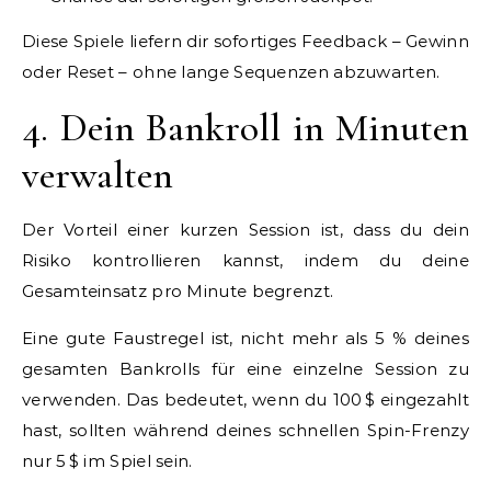
Diese Spiele liefern dir sofortiges Feedback – Gewinn
oder Reset – ohne lange Sequenzen abzuwarten.
4. Dein Bankroll in Minuten
verwalten
Der Vorteil einer kurzen Session ist, dass du dein
Risiko kontrollieren kannst, indem du deine
Gesamteinsatz pro Minute begrenzt.
Eine gute Faustregel ist, nicht mehr als 5 % deines
gesamten Bankrolls für eine einzelne Session zu
verwenden. Das bedeutet, wenn du 100 $ eingezahlt
hast, sollten während deines schnellen Spin-Frenzy
nur 5 $ im Spiel sein.