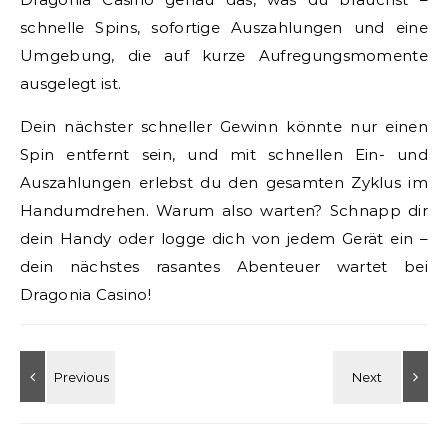
schnelle Spins, sofortige Auszahlungen und eine
Umgebung, die auf kurze Aufregungsmomente
ausgelegt ist.
Dein nächster schneller Gewinn könnte nur einen
Spin entfernt sein, und mit schnellen Ein- und
Auszahlungen erlebst du den gesamten Zyklus im
Handumdrehen. Warum also warten? Schnapp dir
dein Handy oder logge dich von jedem Gerät ein –
dein nächstes rasantes Abenteuer wartet bei
Dragonia Casino!