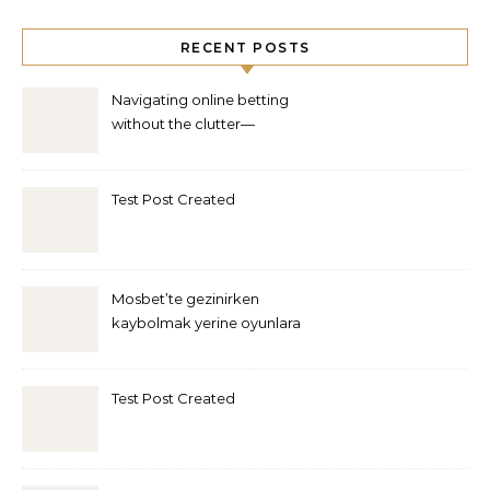
RECENT POSTS
Navigating online betting
without the clutter—
simplicity that clicks
Test Post Created
Mosbet’te gezinirken
kaybolmak yerine oyunlara
kolayca odaklanmak
mümkün
Test Post Created