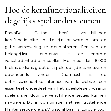
Hoe de kernfunctionaliteiten
dagelijks spel ondersteunen
PawnBet Casino heeft verschillende
kernfunctionaliteiten die zijn ontworpen om de
gebruikerservaring te optimaliseren. Een van de
belangrijkste kenmerken is de enorme
verscheidenheid aan spellen. Met meer dan 18.000
titels is de kans groot dat spelers altijd iets nieuws en
opwindends vinden. Daarnaast is de
gebruiksvriendelijke interface van de website een
essentieel onderdeel van het speelplezier, waarbij
spelers snel door de verschillende secties kunnen
navigeren. Dit, in combinatie met een uitstekende
klantenservice die 24/7 beschikbaar is, zorgt ervoor