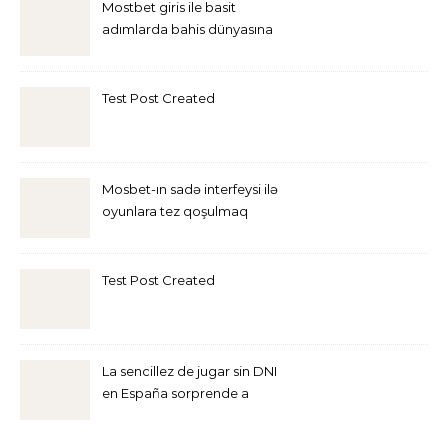
Mostbet giris ile basit
adımlarda bahis dünyasına
adım atın
Test Post Created
Mosbet-ın sadə interfeysi ilə
oyunlara tez qoşulmaq
mümkündür
Test Post Created
La sencillez de jugar sin DNI
en España sorprende a
quienes visitan
https://www.mundiario.com/casinos/casinos-