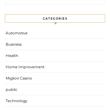
CATEGORIES
Automotive
Business
Health
Home Improvement
Migliori Casino
public
Technology