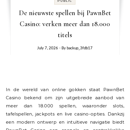
PUBLIC
De nieuwste spellen bij PawnBet
Casino: verken meer dan 18.000
titels
July 7, 2026
- By
backup_3fdb17
In de wereld van online gokken staat PawnBet
Casino bekend om zijn uitgebreide aanbod van
meer dan 18.000 spellen, waaronder slots,
tafelspellen, jackpots en live casino-opties. Dankzij
een modern ontwerp en intuïtieve navigatie biedt