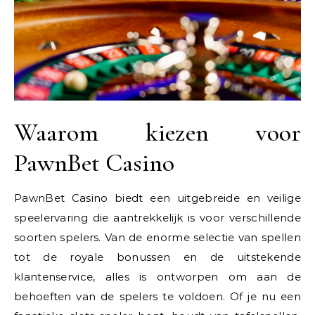
Waarom kiezen voor
PawnBet Casino
PawnBet Casino biedt een uitgebreide en veilige
speelervaring die aantrekkelijk is voor verschillende
soorten spelers. Van de enorme selectie van spellen
tot de royale bonussen en de uitstekende
klantenservice, alles is ontworpen om aan de
behoeften van de spelers te voldoen. Of je nu een